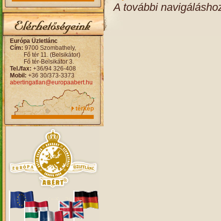
A további navigálásho
Európa Üzletlánc
Cím:
9700 Szombathely,
Fő tér 11. (Belsikátor)
Fő tér-Belsikátor 3.
Tel./fax:
+36/94 326-408
Mobil:
+36 30/373-3373
abertingatlan@europaabert.hu
térkép