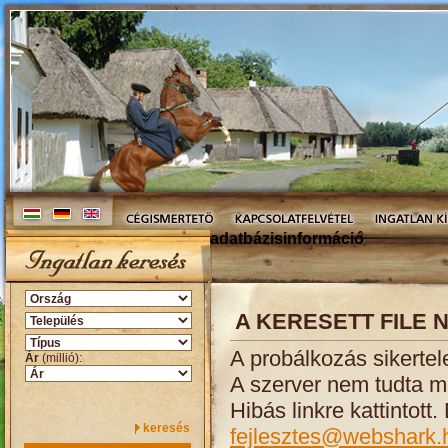
adatbázisinformáció
A KERESETT FILE 
A probálkozás sikertel
Ár
(millió):
A szerver nem tudta me
Hibás linkre kattintott
keresés
fejlesztes@webshark.