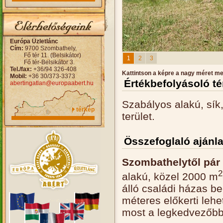
Európa Üzletlánc
Cím:
9700 Szombathely,
Fő tér 11. (Belsikátor)
1
2
3
Fő tér-Belsikátor 3.
Tel./fax:
+36/94 326-408
Kattintson a képre a nagy méret m
Mobil:
+36 30/373-3373
Értékbefolyásoló t
abertingatlan@europaabert.hu
Szabályos alakú, sík,
térkép
terület.
Összefoglaló ajánla
Szombathelytől pár
2
alakú, közel 2000 m
álló családi házas be
méteres előkerti lehe
most a legkedvezőbb