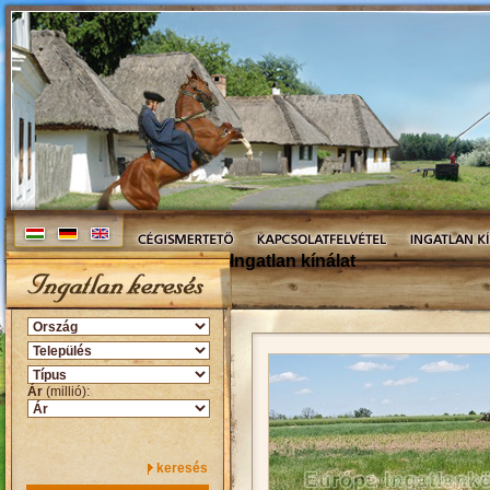
Ingatlan kínálat
Ár
(millió):
keresés