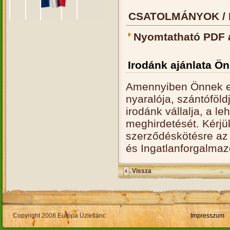
CSATOLMÁNYOK / 
Nyomtatható PDF 
Irodánk ajánlata Ö
Amennyiben Önnek el
nyaralója, szántóföld
irodánk vállalja, a l
meghirdetését. Kérjü
szerződéskötésre az 
és Ingatlanforgalmaz
Vissza
Copyright 2008 Európa Üzletlánc
Impresszum