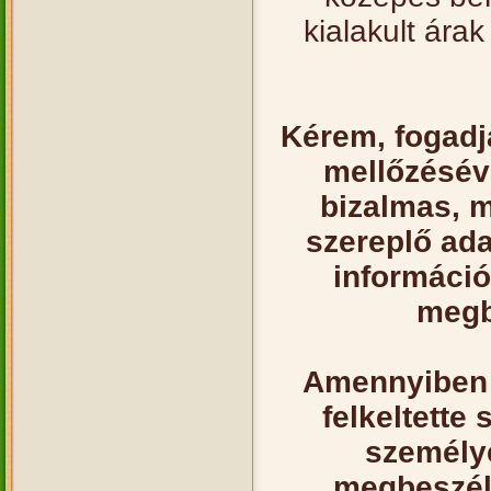
kialakult ára
Kérem, fogadj
mellőzésév
bizalmas, 
szereplő ada
információ
megb
Amennyiben 
felkeltette
személye
megbeszélé