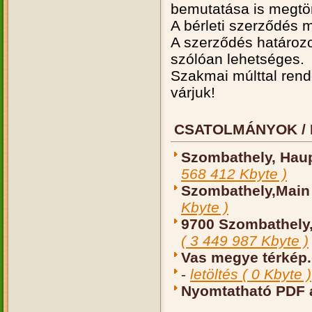
bemutatása is megtör
A bérleti szerződés m
A szerződés határozo
szólóan lehetséges.
Szakmai múlttal rend
várjuk!
CSATOLMÁNYOK / 
Szombathely, Haup
568 412 Kbyte )
Szombathely,Main 
Kbyte )
9700 Szombathely, 
( 3 449 987 Kbyte )
Vas megye térkép.
-
letöltés ( 0 Kbyte )
Nyomtatható PDF 