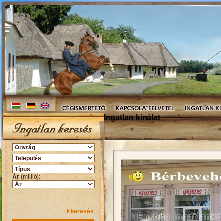
Ingatlan kínálat
Ár
(millió):
keresés