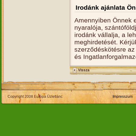
Irodánk ajánlata Ö
Amennyiben Önnek el
nyaralója, szántóföld
irodánk vállalja, a l
meghirdetését. Kérjü
szerződéskötésre az 
és Ingatlanforgalmaz
Vissza
Copyright 2008 Európa Üzletlánc
Impresszum