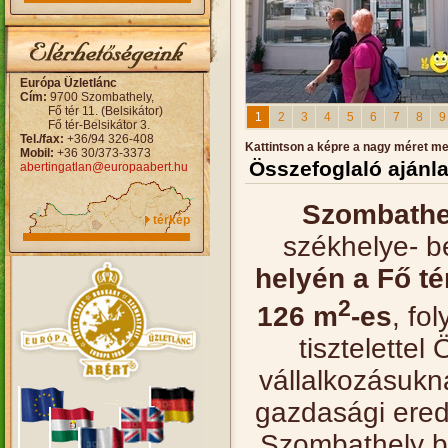
Európa Üzletlánc
Cím:
9700 Szombathely,
Fő tér 11. (Belsikátor)
1
2
3
4
5
6
7
8
9
Fő tér-Belsikátor 3.
Tel./fax:
+36/94 326-408
Kattintson a képre a nagy méret m
Mobil:
+36 30/373-3373
Összefoglaló ajánla
abertingatlan@europaabert.hu
Szombath
térkép
székhelye- b
helyén a Fő té
2
126 m
-es
, fo
tisztelette
vállalkozásukn
gazdasági ere
Szombathely be