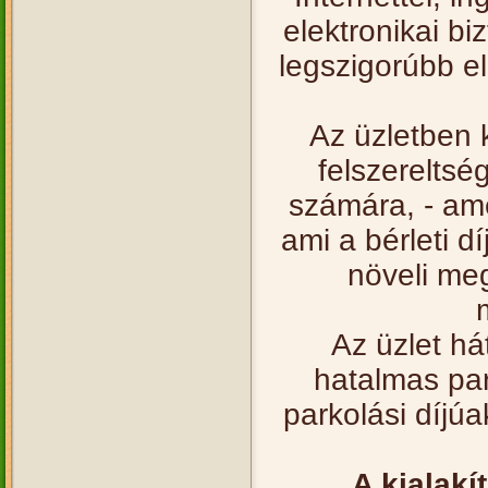
elektronikai bi
legszigorúbb el
Az üzletben k
felszereltsé
számára, - am
ami a bérleti d
növeli meg,
Az üzlet há
hatalmas par
parkolási díjú
A kialakí