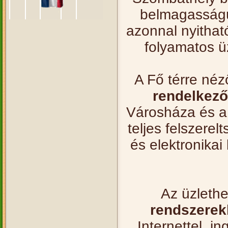
belmagasságú 
azonnal nyithat
folyamatos ü
A Fő térre né
rendelkező
Városháza és a 
teljes felszerel
és elektronikai
Az üzleth
rendszerekk
Internettel, i