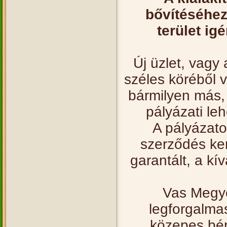
bővítéséhez 
terület ig
Új üzlet, vagy
széles köréből v
bármilyen más, 
pályázati le
A pályázato
szerződés ker
garantált, a kí
Vas Megye
legforgalma
közepes bérl