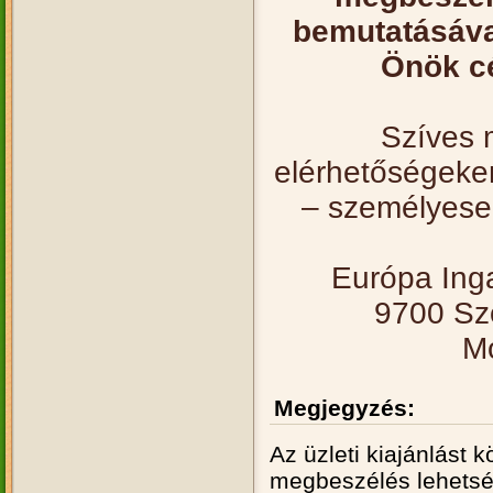
bemutatásáva
Önök cé
Szíves 
elérhetőségeken
– személyesen
Európa Inga
9700 Szo
Mo
Megjegyzés:
Az üzleti kiajánlást
megbeszélés lehetség