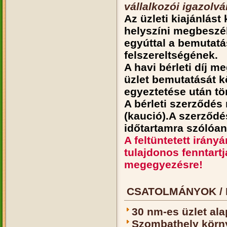
vállalkozói igazolvá
Az üzleti kiajánlás
helyszíni megbeszél
egyúttal a bemutatá
felszereltségének.
A havi bérleti díj
üzlet bemutatását k
egyeztetése után tö
A bérleti szerződés 
(kaució).A szerződé
időtartamra szólóan
A feltüntetett irány
tulajdonos fenntart
megegyezésre!
CSATOLMÁNYOK / 
30 nm-es üzlet ala
Szombathely körn