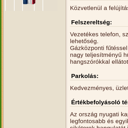
Közvetlenül a felújítá
Felszereltség:
Vezetékes telefon, s
lehetőség.
Gázközponti fűtéssel
nagy teljesítményű h
hangszórókkal ellátot
Parkolás:
Kedvezményes, üzleti
Értékbefolyásoló t
Az ország nyugati k
legfontosabb és egyi
sikátorok hangulatát