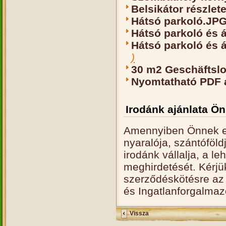
Belsikátor részlet
Hátsó parkoló.JP
Hátsó parkoló és á
Hátsó parkoló és át
)
30 m2 Geschäftslo
Nyomtatható PDF 
Irodánk ajánlata Ö
Amennyiben Önnek el
nyaralója, szántóföld
irodánk vállalja, a l
meghirdetését. Kérjü
szerződéskötésre az 
és Ingatlanforgalmaz
Vissza