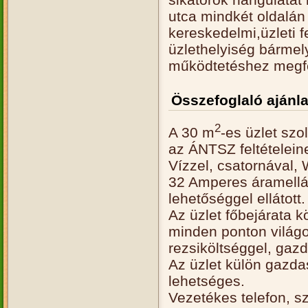
utca mindkét oldalán f
kereskedelmi,üzleti f
üzlethelyiség bármely
működtetéshez megfe
Összefoglaló ajánla
2
A 30 m
-es üzlet szo
az ÁNTSZ feltételei
Vízzel, csatornával,
32 Amperes áramellát
lehetőséggel ellátott.
Az üzlet főbejárata kö
minden ponton világo
rezsiköltséggel, gaz
Az üzlet külön gazdas
lehetséges.
Vezetékes telefon, s