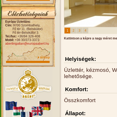
Európa Üzletlánc
Cím:
9700 Szombathely,
Fő tér 11. (Belsikátor)
1
2
3
4
Fő tér-Belsikátor 3.
Tel./fax:
+36/94 326-408
Kattintson a képre a nagy méret m
Mobil:
+36 30/373-3373
abertingatlan@europaabert.hu
térkép
Helyiségek:
Üzlettér, kézmosó, W
lehetősége.
Komfort:
Összkomfort
Állapot: