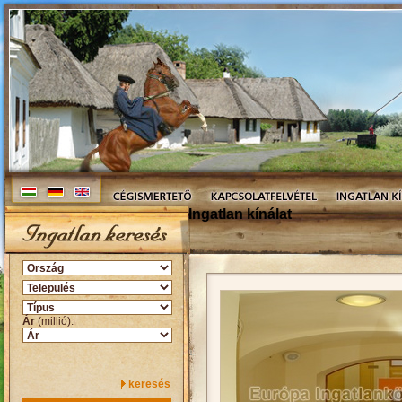
Ingatlan kínálat
Ár
(millió):
keresés