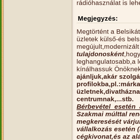
rádióhasználat is leh
Megjegyzés:
Megtörtént a Belsikát
üzletek külső-és bels
megújult,modernizált 
tulajdonosként
,hog
leghangulatosabb,a l
kínálhassuk Önöknek
ajánljuk,akár szolgá
profilokba,pl.:márk
üzletnek,divatházna
centrumnak,...stb.
Bérbevétel esetén 
Szakmai múlttal ren
megkeresését várjuk
vállalkozás esetén (K
cégkivonat,és az al