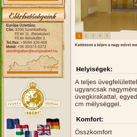
Európa Üzletlánc
Cím:
9700 Szombathely,
Fő tér 11. (Belsikátor)
1
2
3
4
5
Fő tér-Belsikátor 3.
Tel./fax:
+36/94 326-408
Kattintson a képre a nagy méret m
Mobil:
+36 30/373-3373
abertingatlan@europaabert.hu
térkép
Helyiségek:
A teljes üvegfelülette
ugyancsak nagyméretű
üvegkirakattal, egyed
cm mélységgel.
Komfort:
Összkomfort