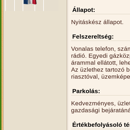
Állapot:
Nyitáskész állapot.
Felszereltség:
Vonalas telefon, szá
rádió. Egyedi gázközp
árammal ellátott, lehe
Az üzlethez tartozó 
riasztóval, üzemképe
Parkolás:
Kedvezményes, üzleti
gazdasági bejáratáná
Értékbefolyásoló t