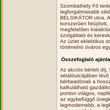
Szombathely Fő terén
legforgalmasabb sétá
BELSIKÁTOR utca. A 
korszerűen felújított,
megfelelően kialakíto
szolgáltató és keres
Az üzlet eklektikus st
történelmi óváros eg
Összefoglaló ajánla
Az akciós bérleti dí
sétálóutcájában lévő 
bérbeadónak a hosszú
kalkulálható gazdálk
ponton világos, napfé
az egybefüggő üvegkir
legmodernebb, a leg