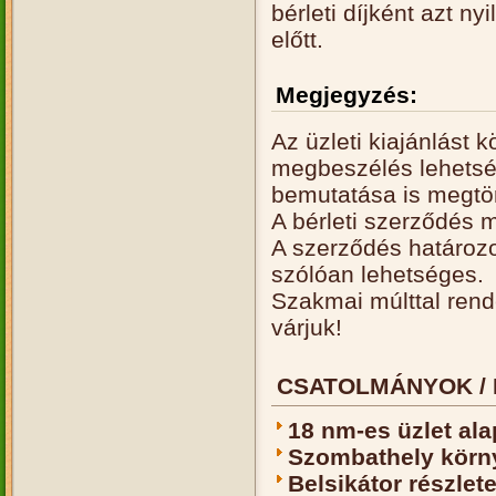
bérleti díjként azt n
előtt.
Megjegyzés:
Az üzleti kiajánlást
megbeszélés lehetség
bemutatása is megtör
A bérleti szerződés m
A szerződés határozo
szólóan lehetséges.
Szakmai múlttal rend
várjuk!
CSATOLMÁNYOK / 
18 nm-es üzlet ala
Szombathely körn
Belsikátor részlet