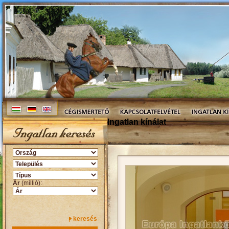
Ingatlan kínálat
Ár
(millió):
keresés