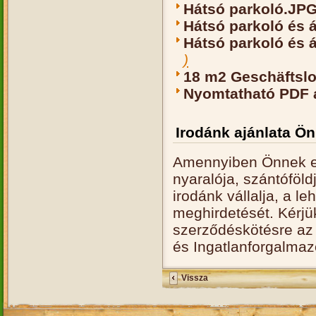
Hátsó parkoló.JP
Hátsó parkoló és á
Hátsó parkoló és át
)
18 m2 Geschäftslo
Nyomtatható PDF 
Irodánk ajánlata Ö
Amennyiben Önnek el
nyaralója, szántóföld
irodánk vállalja, a l
meghirdetését. Kérjü
szerződéskötésre az 
és Ingatlanforgalmaz
Vissza