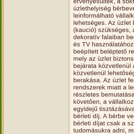
érvényesültek, a sokf
üzlethelyiség bérbev
leinformálható vállal
lehetséges. Az üzlet
(kaució) szükséges, a
dekoratív falaiban beé
és TV használatához
beépített beléptető r
mely az üzlet bizton
bejárata közvetlenül
közvetlenül lehetőség
berakása. Az üzlet fe
rendszerek miatt a l
részletes bemutatása
követően, a vállalkoz
egyidejű tisztázásáva
bérleti díj. A bérbe 
bérleti díjat csak a
tudomásukra adni, m