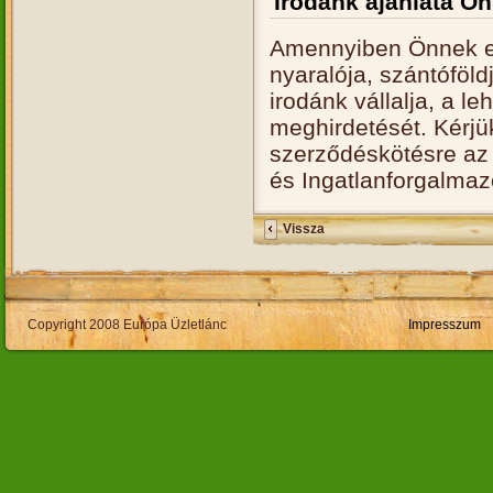
Irodánk ajánlata Ö
Amennyiben Önnek el
nyaralója, szántóföld
irodánk vállalja, a l
meghirdetését. Kérjü
szerződéskötésre az 
és Ingatlanforgalmaz
Vissza
Copyright 2008 Európa Üzletlánc
Impresszum