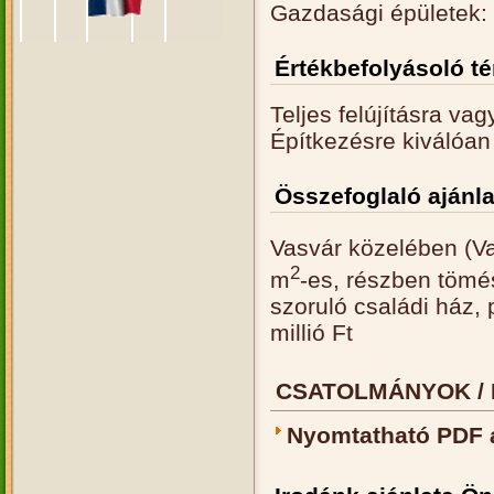
Gazdasági épületek: p
Értékbefolyásoló t
Teljes felújításra va
Építkezésre kiválóan 
Összefoglaló ajánla
Vasvár közelében (Va
2
m
-es, részben tömés
szoruló családi ház, p
millió Ft
CSATOLMÁNYOK / 
Nyomtatható PDF 