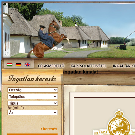
Ingatlan kínálat
Ár
(millió):
keresés