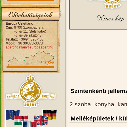
Európa Üzletlánc
Cím:
9700 Szombathely,
Fő tér 11. (Belsikátor)
Fő tér-Belsikátor 3.
Tel./fax:
+36/94 326-408
Mobil:
+36 30/373-3373
abertingatlan@europaabert.hu
térkép
Szintenkénti jellem
2 szoba, konyha, ka
Melléképületek / kü