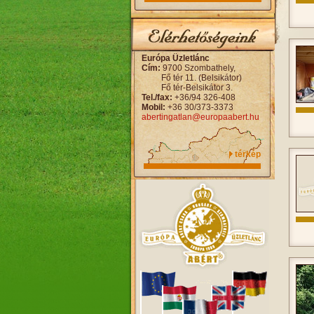
Európa Üzletlánc
Cím:
9700 Szombathely,
Fő tér 11. (Belsikátor)
Fő tér-Belsikátor 3.
Tel./fax:
+36/94 326-408
Mobil:
+36 30/373-3373
abertingatlan@europaabert.hu
térkép