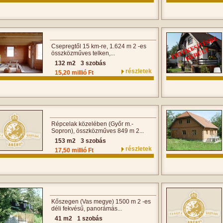
Csepregtől 15 km-re, 1.624 m 2 -es
összközműves telken,...
132 m2
3 szobás
részletek
15,20 millió Ft
Répcelak közelében (Győr m.-
Sopron), összközműves 849 m 2...
153 m2
3 szobás
részletek
17,50 millió Ft
Kőszegen (Vas megye) 1500 m 2 -es
déli fekvésű, panorámás...
41 m2
1 szobás