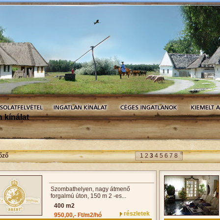
n kínálat
őző
1
2
3
4
5
6
7
8
Szombathelyen, nagy átmenő
forgalmú úton, 150 m 2 -es...
400 m2
részletek
950,00,- Ft/m2/hó