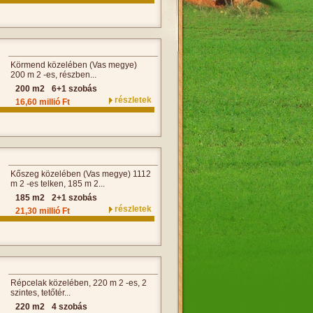
Körmend közelében (Vas megye)
200 m 2 -es, részben...
200 m2
6+1 szobás
részletek
16,60 millió Ft
Kőszeg közelében (Vas megye) 1112
m 2 -es telken, 185 m 2...
185 m2
2+1 szobás
részletek
21,30 millió Ft
Répcelak közelében, 220 m 2 -es, 2
szintes, tetőtér...
220 m2
4 szobás