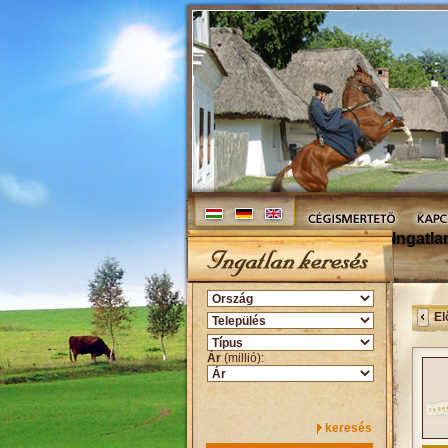
Ingatla
El
Ár
(millió):
keresés