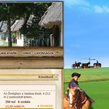
Következő
Az Őrségben a Vadása tónál, 4.212
m 2 parkosított telken...
350 m2
6 szobás
részletek
23,50 millió Ft