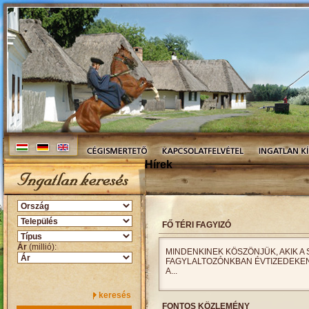
Hírek
FŐ TÉRI FAGYIZÓ
Ár
(millió):
MINDENKINEK KÖSZÖNJÜK, AKIK A
FAGYLALTOZÓNKBAN ÉVTIZEDEKEN
A...
keresés
FONTOS KÖZLEMÉNY