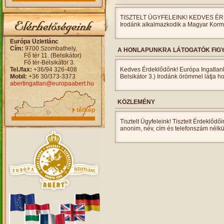
TISZTELT ÜGYFELEINK! KEDVES ÉRDEK
Irodánk alkalmazkodik a Magyar Korm
Európa Üzletlánc
Cím:
9700 Szombathely,
A HONLAPUNKRA LÁTOGATÓK FIG
Fő tér 11. (Belsikátor)
Fő tér-Belsikátor 3.
Tel./fax:
+36/94 326-408
Kedves Érdeklődőnk! Európa Ingatlank
Mobil:
+36 30/373-3373
Belsikátor 3.) Irodánk örömmel látja 
abertingatlan@europaabert.hu
KÖZLEMÉNY
térkép
Tisztelt Ügyfeleink! Tisztelt Érdeklőd
anonim, név, cím és telefonszám nélkül