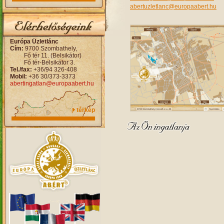
abertuzletlanc@europaabert.hu
Európa Üzletlánc
Cím:
9700 Szombathely,
Fő tér 11. (Belsikátor)
Fő tér-Belsikátor 3.
Tel./fax:
+36/94 326-408
Mobil:
+36 30/373-3373
abertingatlan@europaabert.hu
térkép