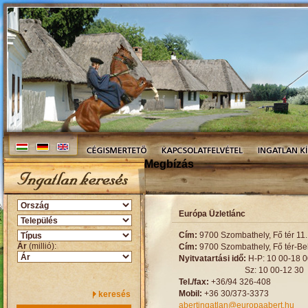
Megbízás
Európa Üzletlánc
Cím:
9700 Szombathely, Fő tér 11. 
Ár
(millió):
Cím:
9700 Szombathely, Fő tér-Bel
Nyitvatartási idő:
H-P: 10 00-18 0
Sz: 10 00-12 30
Tel./fax:
+36/94 326-408
Mobil:
+36 30/373-3373
keresés
abertingatlan@europaabert.hu